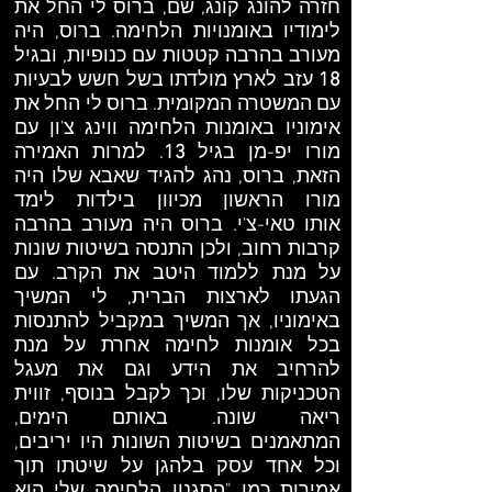
חזרה להונג קונג, שם, ברוס לי החל את
לימודיו באומנויות הלחימה. ברוס, היה
מעורב בהרבה קטטות עם כנופיות, ובגיל
18
עזב לארץ מולדתו בשל חשש לבעיות
עם המשטרה המקומית. ברוס לי החל את
אימוניו באומנות הלחימה ווינג צ'ון עם
מורו יפ-מן בגיל
13
. למרות האמירה
הזאת, ברוס, נהג להגיד שאבא שלו היה
מורו הראשון מכיוון בילדות לימד
אותו טאי-צ'י. ברוס היה מעורב בהרבה
קרבות רחוב, ולכן התנסה בשיטות שונות
על מנת ללמוד היטב את הקרב. עם
הגעתו לארצות הברית, לי המשיך
באימוניו, אך המשיך במקביל להתנסות
בכל אומנות לחימה אחרת על מנת
להרחיב את הידע וגם את מעגל
הטכניקות שלו, וכך לקבל בנוסף, זווית
ריאה שונה. באותם הימים,
המתאמנים בשיטות השונות היו יריבים,
וכל אחד עסק בלהגן על שיטתו תוך
אמירות כמו "הסגנון הלחימה שלי הוא