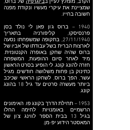
הקרב, מומלץ לעיין ב
ביוגרפיה
של ברוס,
שמציינת את עיקרי מעשיו ונקודת מפנה
חשובה בחייו.
1940 – ברוס ג'ון פאן לי נולד בסן
פרנסיסקו, קליפורניה בתאריך
27/11/1940, בתקופה שמשפחתו נסעה
לארצות הברית בשל עבודתו של אביו של
ברוס שהיה שחקן באופרה הקנטונזית.
מיד לאחר סיום ההופעות, המשפחה
חזרה להונג קונג. לי הופיע בסרט הראשון
כתינוק בן פחות משלושה חודשים. מגיל
עשר, הפך ברוס, לשחקן הראשי שכיכב
ביותר מעשרה סרטים עד גיל 18 בהונג
קונג.
1953 – תחילת הדרך בקונג פו. האימונים
הרשמיים באומנויות לחימה החלו
בגיל 13 בבית הספר לווינג צ'ון של
המאסטר הידוע יפ-מן.