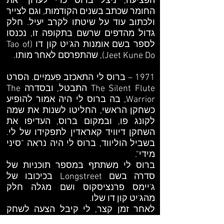
הפציעה, ניצל ברוס כדי לערוך את
החומר שכתב בשנים הקודמות, וגם לצייר
ולכתוב עוד על שיטתו לקרב יעיל. חלק
גדול מהדפים שרשם בתקופה זו, נכנסו
לספר בשם אומנות הג'יט קון דו (Tao of
Jeet Kune Do), שהתפרסם לאחר מותו.
1971 – ברוס לי התאכזב פעמיים. הסרט
The Silent Flute התבטל, ובסדרה The
Warrior, בה ברוס לי היה אמור להופיע
כשחקן הראשי, החליטו לשנות את שמה
לקונג פו, ובמקום ברוס, העדיפו את
השחקן דיוויד קאראדין לתפקידו של לי.
בשביל הוליווד, ברוס לי היה נראה "סיני
מידי".
ברוס לי משתתף במספר תוכניות של
סדרה בשם Longstreet בכיכובו של
ג'יימס פרנציסקוס ושם מגלה חלק
מהג'יט קון דו שלו.
לאחר זמן קצר, לי קיבל הצעה לשחק
בשני סרטים ממפיק סיני בשם ריימון צ'וו.