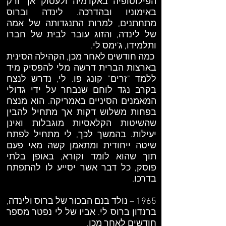
הפילוסופיה באקדמיה ולעסוק אך ורק
באימוניו ובהדרכה. לינדה וברוס
מתחתנים, למרות התנגדותה של אמה
של לינדה, והזוג עובר לבית של חברו
ותלמידו, ג'ימס לי.
כמה חודשים לאחר מכן, הקהילה הסינית
בארצות הברית דרשה מלי להפסיק מיד
ללמד "זרים" קונג פו. לי, נדרש לנצח
בקרב נגד לוחם שנבחר על ידי גדולי
המאמנים הסיניים באמריקה. הוא מנצח
בפחות משלוש דקות אך מתחיל להבין
שהשיטות הקלאסיות מוגבלות ואינן
יעילות. בהמשך לכך, לי מתחיל לפתח
שיטה ייחודית ומתאמן קשה מאי פעם
תוך שהוא לומד וקורא, באופן בלתי
פוסק, כל דבר אשר יסייע לו להתפתח
בדרכו.
1965 – נולד בנם הבכור של ברוס ולינדה,
ברנדון ברוס לי. אביו של לי נפטר מספר
חודשים לאחר מכן.