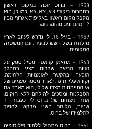
1958 – ברוס זוכה במקום ראשון
בתחרות ריקודי צ'א, צ'א, צ'א. כמו כן, הוא
מקבל מקום ראשון באליפות אגרוף מבין
12 מועדונים מהונג קונג.
1959 – בגיל 18, לי נדרש לעזוב לארץ
מולדתו בשל חשש לבעיות עם המשטרה
המקומית.
1960 – מתאמן קראטה מטיל ספק על
זוויות הריאה שברוס מציג במהלך
הופעה, בהקשר לאומנויות הלחימה,
וקורא עליו תיגר. לאחר מספר פעמים של
אי התייחסות מצדו של לי, הוא מאבד את
הסבלנות ומסכים להילחם ללא חוקים.
אחרי ניצחונו של ברוס לי, כעבור 11
שניות, הלוחם השני מבקש להפוך
לתלמידו של ברוס.
1961 – ברוס מתחיל ללמוד פילוסופיה