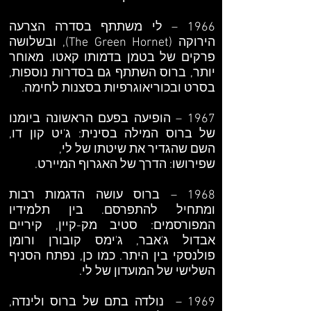
1966 – לי משתתף בסדרה הצרעה
הירוקה (The Green Hornet), ובשלושה
פרקים של בטמן בדמותו קאטו. מאוחר
יותר, ברוס השתתף גם בסדרות נוספות,
בסרט ובכוריאוגרפיות בסצנות לחימה.
1967 – הופיעה בפעם הראשונה ביומנו
של ברוס המילה בסינית: ג'יט קון דו,
השם שהגדיר את שיטתו של לי,
שפירושו: הדרך של האגרוף המיירט.
1968 – ברוס עושה הדגמות רבות
ומתחיל להתפרסם. בין תלמידיו
המפורסמים: סטיב מק-קיין, קיריים
אבדול ג'אבר, ג'ימס קובורן ורומן
פולנסקי בין היתר. כמו כן, נפתח הסניף
השלישי של המועדון של לי.
1969 – נולדה בתם של ברוס ולינדה,