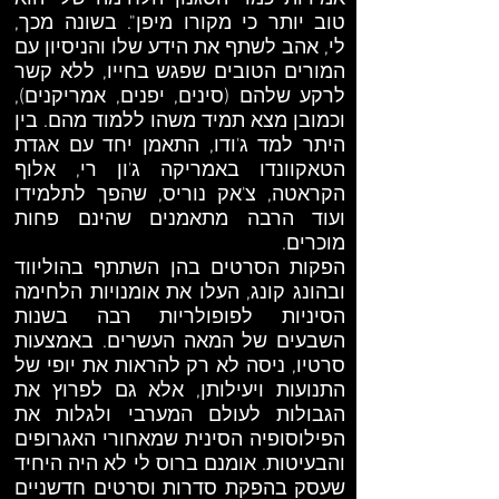
טוב יותר כי מקורו מיפן". בשונה מכך,
לי, אהב לשתף את הידע שלו והניסיון עם
המורים הטובים שפגש בחייו, ללא קשר
לרקע שלהם (סינים, יפנים, אמריקנים),
וכמובן מצא תמיד משהו ללמוד מהם. בין
היתר למד ג'ודו, התאמן יחד עם אגדת
הטאקוונדו באמריקה ג'ון רי, אלוף
הקראטה, צ'אק נוריס, שהפך לתלמידו
ועוד הרבה מתאמנים שהינם פחות
מוכרים.
הפקות הסרטים בהן השתתף בהוליווד
ובהונג קונג, העלו את אומנויות הלחימה
הסיניות לפופולריות רבה בשנות
השבעים של המאה העשרים. באמצעות
סרטיו, ניסה לא רק להראות את יופי של
התנועות ויעילותן, אלא גם לפרוץ את
הגבולות לעולם המערבי ולגלות את
הפילוסופיה הסינית שמאחורי האגרופים
והבעיטות. אומנם ברוס לי לא היה היחיד
שעסק בהפקת סדרות וסרטים חדשניים