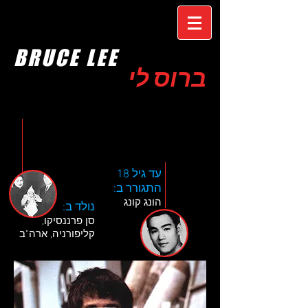
BRUCE LEE
ברוס לי
עד גיל 18
התגורר ב:
הונג קונג
נולד ב:
סן פרננסיקו,
קליפורניה, ארה"ב