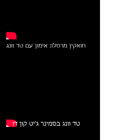
חואקין מרסלו: אימון עם טד וונג
טד וונג בסמינר ג'יט קון דו